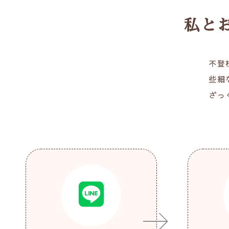
私と
不登
些細
ざっ