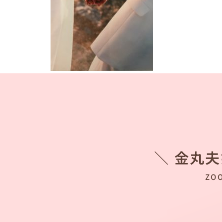
＼ 金丸
ZO