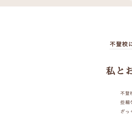
不登校
私と
不登
些細
ざっ