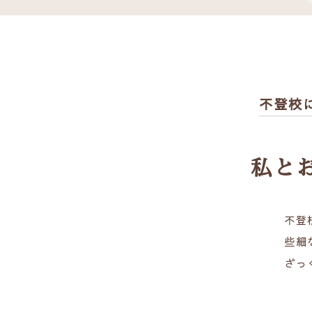
不登校
私と
不登
些細
ざっ