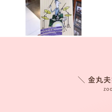
＼ 金丸
ZO