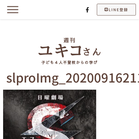
LINE登録
子ども４人不登校からの学び
slproImg_2020091621