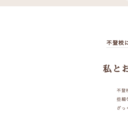
不登校
私と
不登
些細
ざっ