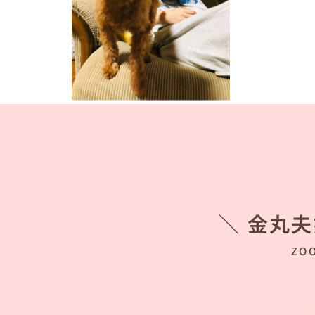
＼ 金丸
ZO