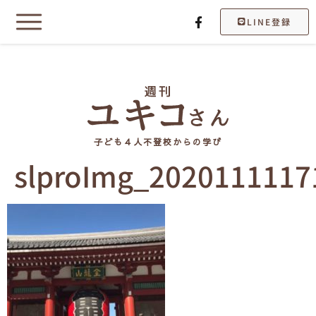
LINE登録
子ども４人不登校からの学び
slproImg_2020111117