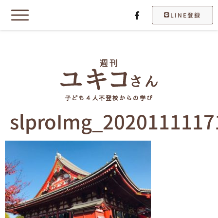
LINE登録
子ども４人不登校からの学び
slproImg_2020111117