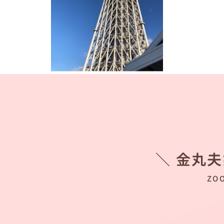
＼ 金丸
ZO