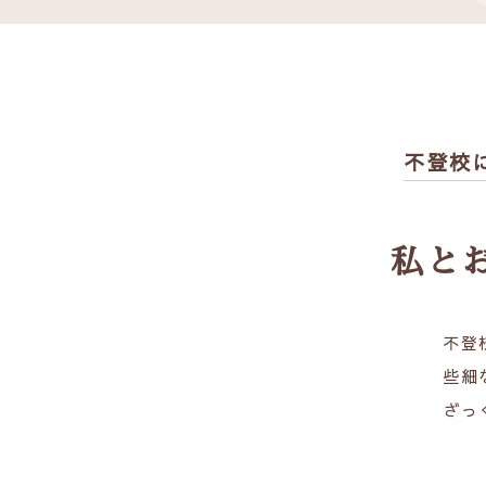
不登校
私と
不登
些細
ざっ