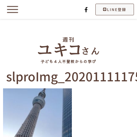
LINE登録
子ども４人不登校からの学び
slproImg_2020111117