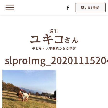
LINE登録
子ども４人不登校からの学び
slproImg_2020111520