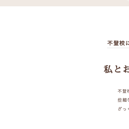
不登校
私と
不登
些細
ざっ