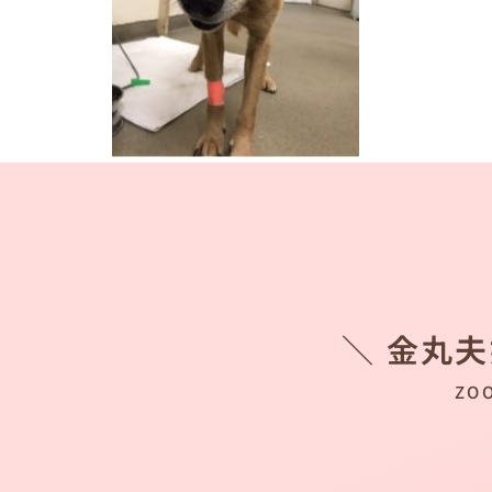
＼ 金丸
ZO