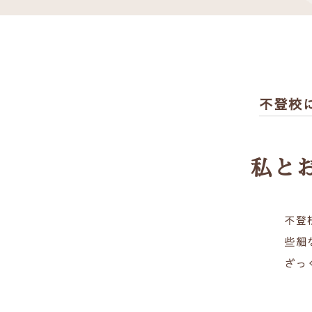
不登校
私と
不登
些細
ざっ