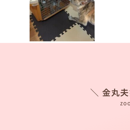
＼ 金丸
ZO