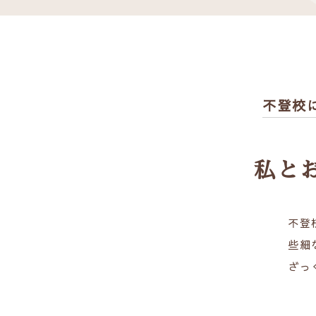
不登校
私と
不登
些細
ざっ