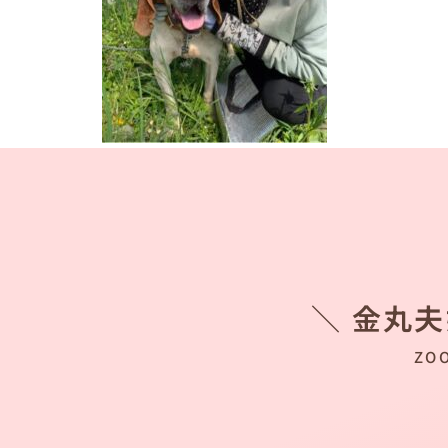
＼ 金丸
ZO