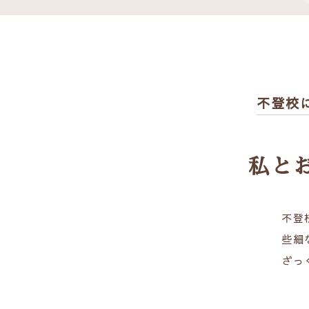
不登校
私と
不登
些細
ざっ