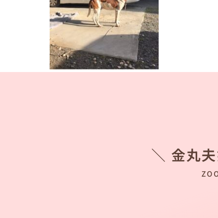
＼ 金丸
ZO