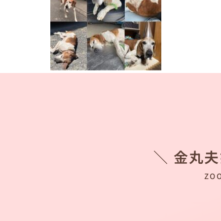
＼ 金丸
ZO