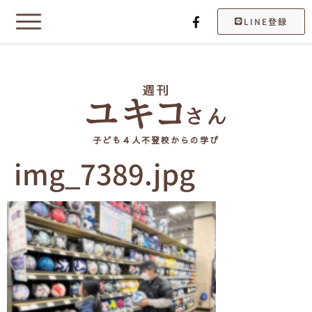
LINE登録
子ども４人不登校からの学び
img_7389.jpg