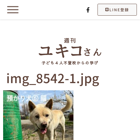
LINE登録
子ども４人不登校からの学び
img_8542-1.jpg