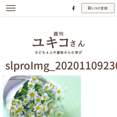
LINE登録
子ども４人不登校からの学び
slproImg_2020110923