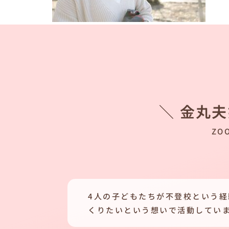
＼ 金丸
ZO
4人の子どもたちが不登校という
くりたいという想いで活動してい