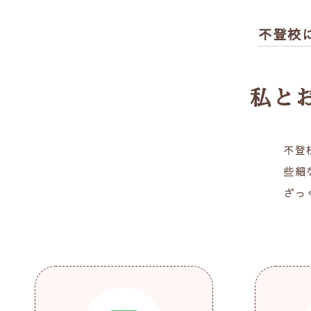
不登校
私と
不登
些細
ざっ