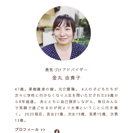
勇気づけアドバイザー
金丸 由貴子
47歳。果樹農家の嫁。元介護職。 4人の子どもたちが
次々に学校に行かなくなり人生を問いただされた39歳か
ら8年経過。 夫とともに自己探求しながら、毎日みんな
で笑顔で過ごせるのが何より大事ということに行き着
く。 2023現在、長女21歳、次女19歳、長男15歳、次男
13歳。
プロフィール >>