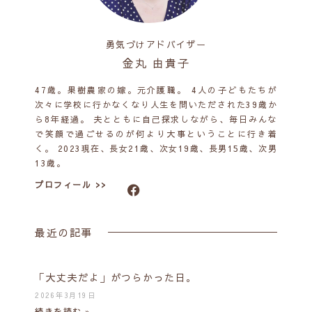
勇気づけアドバイザー
金丸 由貴子
47歳。果樹農家の嫁。元介護職。 4人の子どもたちが
次々に学校に行かなくなり人生を問いただされた39歳か
ら8年経過。 夫とともに自己探求しながら、毎日みんな
で笑顔で過ごせるのが何より大事ということに行き着
く。 2023現在、長女21歳、次女19歳、長男15歳、次男
13歳。
プロフィール >>
最近の記事
「大丈夫だよ」がつらかった日。
2026年3月19日
続きを読む »