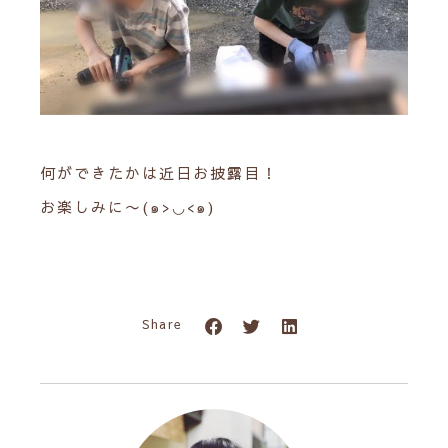
何ができたかは近日お披露目！
お楽しみに〜(๑>◡<๑)
Share