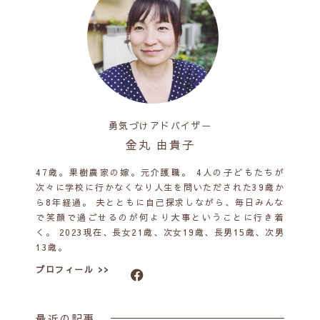
勇気づけアドバイザー
金丸 由貴子
47歳。果樹農家の嫁。元介護職。 4人の子どもたちが
次々に学校に行かなくなり人生を問いただされた39歳か
ら8年経過。 夫とともに自己探求しながら、毎日みんな
で笑顔で過ごせるのが何より大事ということに行き着
く。 2023現在、長女21歳、次女19歳、長男15歳、次男
13歳。
プロフィール >>
最近の記事