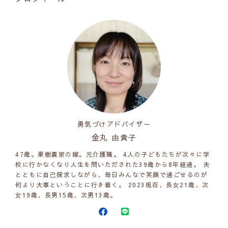
勇気づけアドバイザー
金丸 由貴子
47歳。果樹農家の嫁。元介護職。 4人の子どもたちが次々に学
校に行かなくなり人生を問いただされた39歳から8年経過。 夫
とともに自己探求しながら、毎日みんなで笑顔で過ごせるのが
何より大事ということに行き着く。 2023現在、長女21歳、次
女19歳、長男15歳、次男13歳。