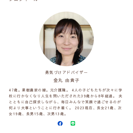
勇気づけアドバイザー
金丸 由貴子
47歳。果樹農家の嫁。元介護職。 4人の子どもたちが次々に学
校に行かなくなり人生を問いただされた39歳から8年経過。 夫
とともに自己探求しながら、毎日みんなで笑顔で過ごせるのが
何より大事ということに行き着く。 2023現在、長女21歳、次
女19歳、長男15歳、次男13歳。