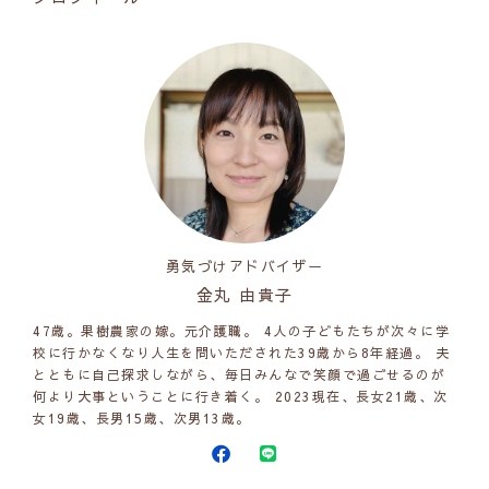
勇気づけアドバイザー
金丸 由貴子
47歳。果樹農家の嫁。元介護職。 4人の子どもたちが次々に学
校に行かなくなり人生を問いただされた39歳から8年経過。 夫
とともに自己探求しながら、毎日みんなで笑顔で過ごせるのが
何より大事ということに行き着く。 2023現在、長女21歳、次
女19歳、長男15歳、次男13歳。