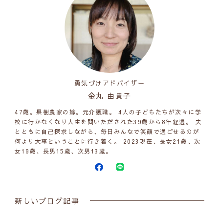
勇気づけアドバイザー
金丸 由貴子
47歳。果樹農家の嫁。元介護職。 4人の子どもたちが次々に学
校に行かなくなり人生を問いただされた39歳から8年経過。 夫
とともに自己探求しながら、毎日みんなで笑顔で過ごせるのが
何より大事ということに行き着く。 2023現在、長女21歳、次
女19歳、長男15歳、次男13歳。
新しいブログ記事